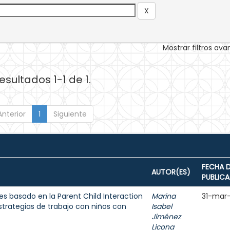
Mostrar filtros av
esultados 1-1 de 1.
Anterior
1
Siguiente
FECHA 
AUTOR(ES)
PUBLIC
res basado en la Parent Child Interaction
Marina
31-mar
trategias de trabajo con niños con
Isabel
Jiménez
Licona