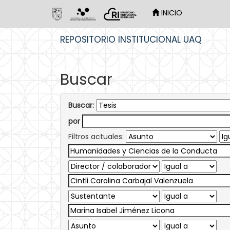
INICIO
Skip
REPOSITORIO INSTITUCIONAL UAQ
navigation
Buscar
Buscar:
por
Filtros actuales: