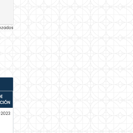
anzados
DE
ACIÓN
-2023