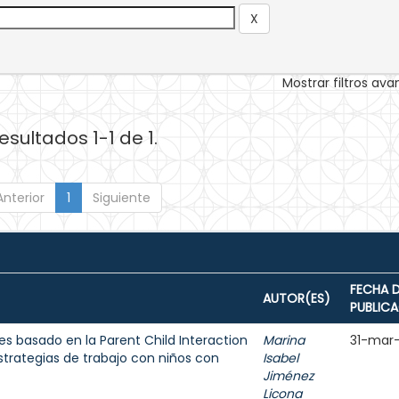
Mostrar filtros av
esultados 1-1 de 1.
Anterior
1
Siguiente
FECHA 
AUTOR(ES)
PUBLIC
res basado en la Parent Child Interaction
Marina
31-mar
trategias de trabajo con niños con
Isabel
Jiménez
Licona