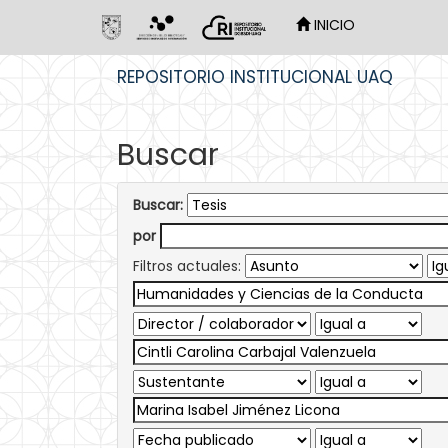
INICIO
Skip
REPOSITORIO INSTITUCIONAL UAQ
navigation
Buscar
Buscar:
por
Filtros actuales: