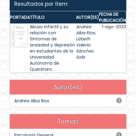
Resultados por ítem:
FECHA DE
PORTADA
TÍTULO
AUTOR(ES)
PUBLICACIÓN
Abuso infantil y su
Andrea
1-ago-2023
relación con
Alba Rios
;
Síntomas de
Lizbeth
ansiedad y depresión
Valeria
en estudiantes de la
Sánchez
Universidad
Solís
Autónoma de
Querétaro.
Autor(es)
Andrea Alba Rios
1
Temas
Psicología General
1