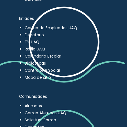
Enlaces
Correo de Empleados UAQ
Directorio
TV UAQ
Radio UAQ
Calendario Escolar
Bibliotecas
Contraloría Social
Mapa de sitio
Comunidades
Alumnos
Correo Alumnos UAQ
Solicitud Correo