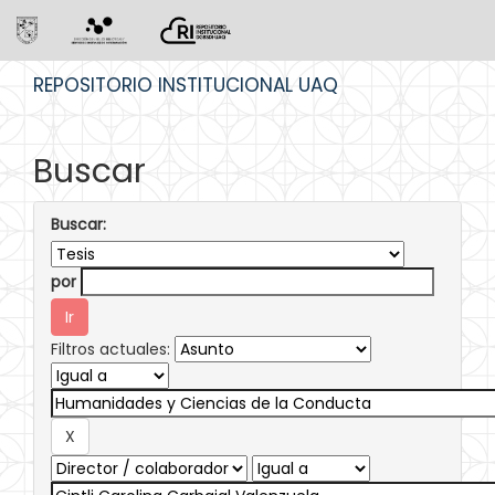
Skip
REPOSITORIO INSTITUCIONAL UAQ
navigation
Buscar
Buscar:
por
Filtros actuales: