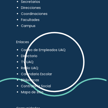
Secretarios
Direcciones
Coordinaciones
Facultades
Campus
Enlaces
Correo de Empleados UAQ
Directorio
TV UAQ
Radio UAQ
Calendario Escolar
Bibliotecas
Contraloría Social
Mapa de sitio