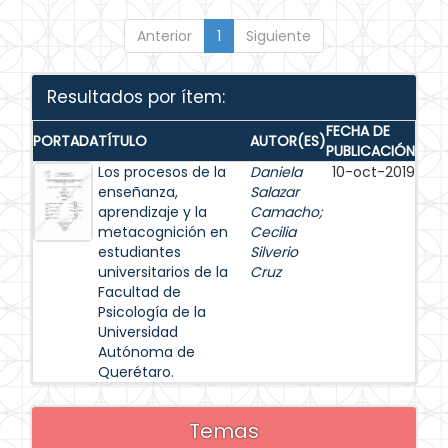
Anterior
1
Siguiente
Resultados por ítem:
FECHA DE
PORTADA
TÍTULO
AUTOR(ES)
PUBLICACIÓN
Los procesos de la
Daniela
10-oct-2019
enseñanza,
Salazar
aprendizaje y la
Camacho
;
metacognición en
Cecilia
estudiantes
Silverio
universitarios de la
Cruz
Facultad de
Psicología de la
Universidad
Autónoma de
Querétaro.
Temas