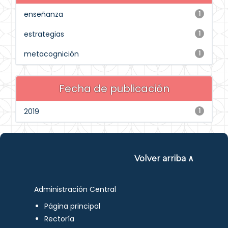
enseñanza
1
estrategias
1
metacognición
1
Fecha de publicación
2019
1
Volver arriba ∧
Administración Central
Página principal
Rectoría