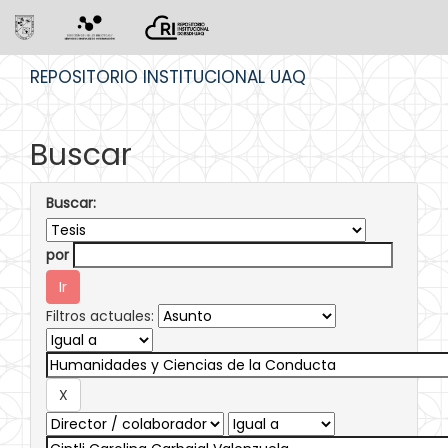
Skip
REPOSITORIO INSTITUCIONAL UAQ
navigation
Buscar
Buscar:
por
Filtros actuales: