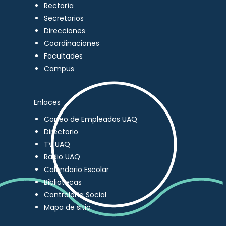
Rectoría
Secretarios
Direcciones
Coordinaciones
Facultades
Campus
Enlaces
Correo de Empleados UAQ
Directorio
TV UAQ
Radio UAQ
Calendario Escolar
Bibliotecas
Contraloría Social
Mapa de sitio