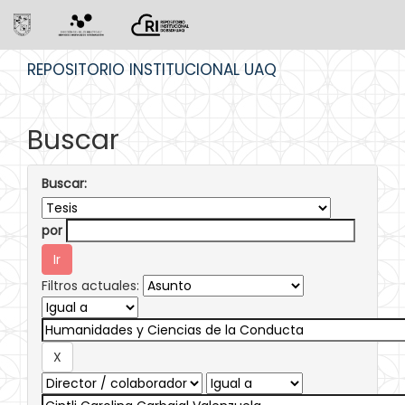
Skip
REPOSITORIO INSTITUCIONAL UAQ
navigation
Buscar
Buscar:
por
Filtros actuales: