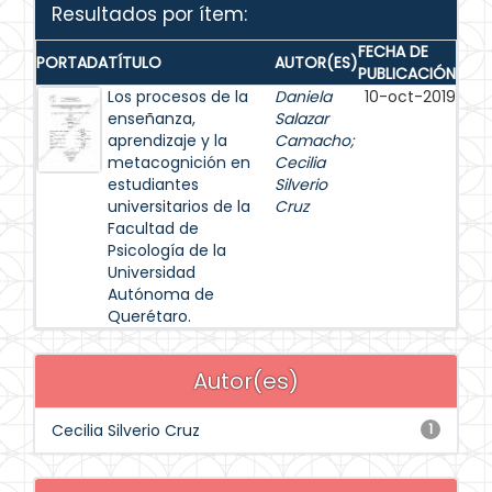
Resultados por ítem:
FECHA DE
PORTADA
TÍTULO
AUTOR(ES)
PUBLICACIÓN
Los procesos de la
Daniela
10-oct-2019
enseñanza,
Salazar
aprendizaje y la
Camacho
;
metacognición en
Cecilia
estudiantes
Silverio
universitarios de la
Cruz
Facultad de
Psicología de la
Universidad
Autónoma de
Querétaro.
Autor(es)
Cecilia Silverio Cruz
1