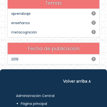
Temas
aprendizaje
1
enseñanza
1
metacognición
1
Fecha de publicación
2019
1
Volver arriba ∧
Administración Central
Página principal