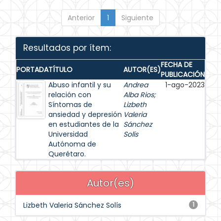
Anterior
1
Siguiente
Resultados por ítem:
FECHA DE
PORTADA
TÍTULO
AUTOR(ES)
PUBLICACIÓN
Abuso infantil y su
Andrea
1-ago-2023
relación con
Alba Rios
;
Síntomas de
Lizbeth
ansiedad y depresión
Valeria
en estudiantes de la
Sánchez
Universidad
Solís
Autónoma de
Querétaro.
Autor(es)
Lizbeth Valeria Sánchez Solís
1