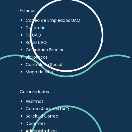
Enlaces
Correo de Empleados UAQ
Directorio
TV UAQ
Radio UAQ
Calendario Escolar
Bibliotecas
Contraloría Social
Mapa de sitio
Comunidades
Alumnos
Correo Alumnos UAQ
Solicitud Correo
Docentes
Administrativos