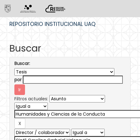
Skip
REPOSITORIO INSTITUCIONAL UAQ
navigation
Buscar
Buscar:
por
Filtros actuales: