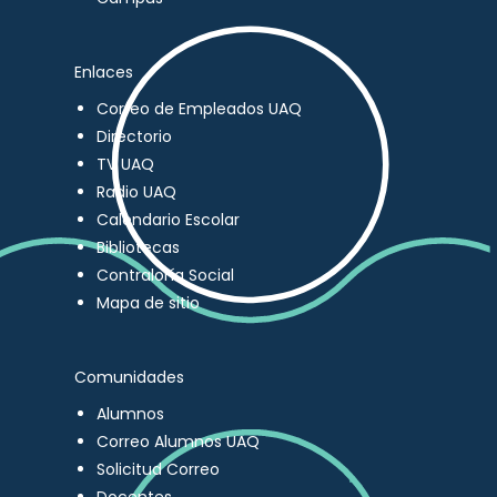
Enlaces
Correo de Empleados UAQ
Directorio
TV UAQ
Radio UAQ
Calendario Escolar
Bibliotecas
Contraloría Social
Mapa de sitio
Comunidades
Alumnos
Correo Alumnos UAQ
Solicitud Correo