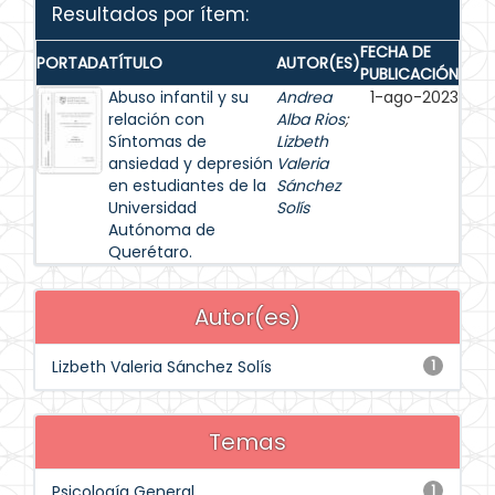
Resultados por ítem:
FECHA DE
PORTADA
TÍTULO
AUTOR(ES)
PUBLICACIÓN
Abuso infantil y su
Andrea
1-ago-2023
relación con
Alba Rios
;
Síntomas de
Lizbeth
ansiedad y depresión
Valeria
en estudiantes de la
Sánchez
Universidad
Solís
Autónoma de
Querétaro.
Autor(es)
Lizbeth Valeria Sánchez Solís
1
Temas
Psicología General
1