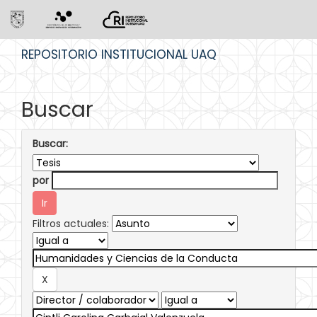
Skip
REPOSITORIO INSTITUCIONAL UAQ
navigation
Buscar
Buscar:
por
Filtros actuales: