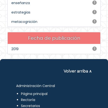
enseñanza
1
estrategias
1
metacognición
1
Fecha de publicación
2019
1
Volver arriba ∧
Administración Central
Página principal
Rectoría
Secretarios