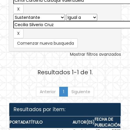
Comenzar nueva busqueda
Mostrar filtros avanzados
Resultados 1-1 de 1.
Anterior
1
Siguiente
Resultados por ítem:
FECHA DE
PORTADA
TÍTULO
AUTOR(ES)
PUBLICACIÓN