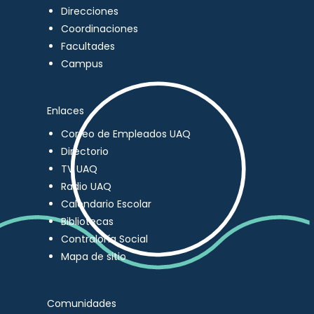
Direcciones
Coordinaciones
Facultades
Campus
Enlaces
Correo de Empleados UAQ
Directorio
TV UAQ
Radio UAQ
Calendario Escolar
Bibliotecas
Contraloría Social
Mapa de sitio
Comunidades