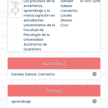
Los procesos de la
Daniela
10-oct-2019
enseñanza,
Salazar
aprendizaje y la
Camacho
;
metacognición en
Cecilia
estudiantes
Silverio
universitarios de la
Cruz
Facultad de
Psicología de la
Universidad
Autónoma de
Querétaro.
Autor(es)
Daniela Salazar Camacho
1
Temas
aprendizaje
1