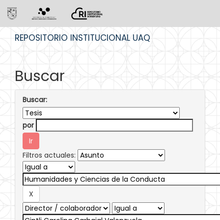
Skip
REPOSITORIO INSTITUCIONAL UAQ
navigation
Buscar
Buscar:
por
Filtros actuales: