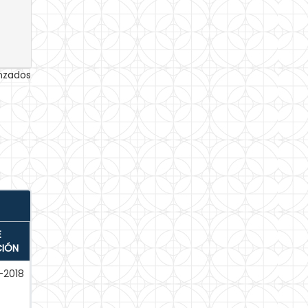
anzados
E
CIÓN
-2018