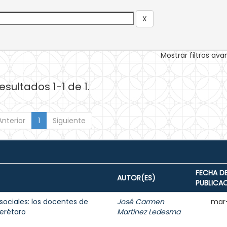
Mostrar filtros av
esultados 1-1 de 1.
Anterior
1
Siguiente
FECHA D
AUTOR(ES)
PUBLICA
sociales: los docentes de
José Carmen
mar
erétaro
Martinez Ledesma