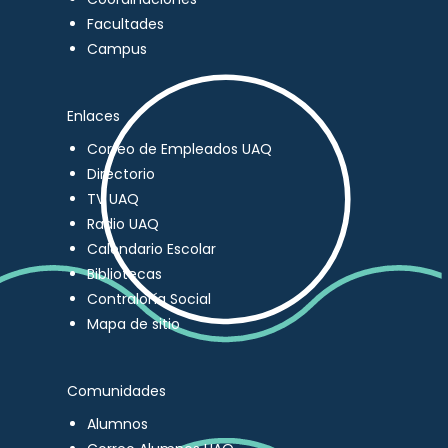
Facultades
Campus
Enlaces
Correo de Empleados UAQ
Directorio
TV UAQ
Radio UAQ
Calendario Escolar
Bibliotecas
Contraloría Social
Mapa de sitio
Comunidades
Alumnos