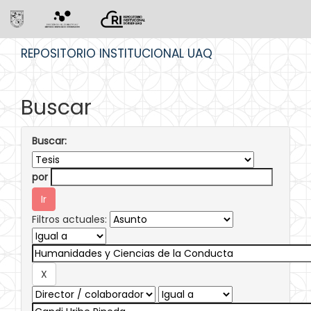
Skip
REPOSITORIO INSTITUCIONAL UAQ
navigation
Buscar
Buscar:
por
Filtros actuales: