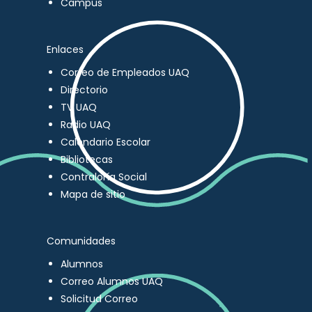
Campus
Enlaces
Correo de Empleados UAQ
Directorio
TV UAQ
Radio UAQ
Calendario Escolar
Bibliotecas
Contraloría Social
Mapa de sitio
Comunidades
Alumnos
Correo Alumnos UAQ
Solicitud Correo