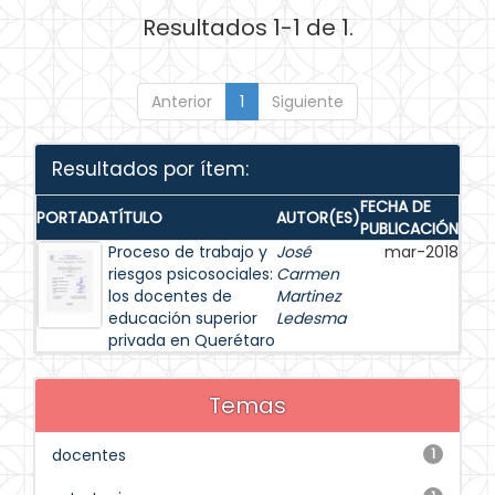
Resultados 1-1 de 1.
Anterior
1
Siguiente
Resultados por ítem:
FECHA DE
PORTADA
TÍTULO
AUTOR(ES)
PUBLICACIÓN
Proceso de trabajo y
José
mar-2018
riesgos psicosociales:
Carmen
los docentes de
Martinez
educación superior
Ledesma
privada en Querétaro
Temas
docentes
1