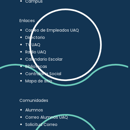
Campus
Enlaces
Correo de Empleados UAQ
Directorio
TV UAQ
Radio UAQ
Calendario Escolar
Bibliotecas
Contraloría Social
Mapa de sitio
Comunidades
Alumnos
Correo Alumnos UAQ
Solicitud Correo