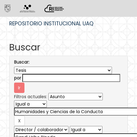
Skip
REPOSITORIO INSTITUCIONAL UAQ
navigation
Buscar
Buscar:
por
Filtros actuales: