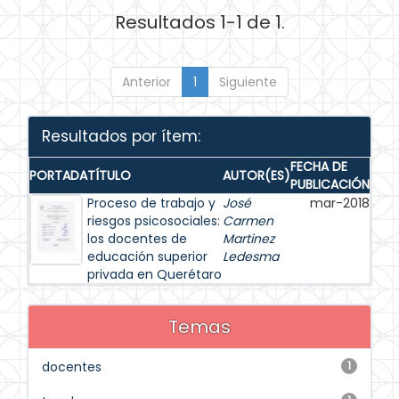
Resultados 1-1 de 1.
Anterior
1
Siguiente
Resultados por ítem:
FECHA DE
PORTADA
TÍTULO
AUTOR(ES)
PUBLICACIÓN
Proceso de trabajo y
José
mar-2018
riesgos psicosociales:
Carmen
los docentes de
Martinez
educación superior
Ledesma
privada en Querétaro
Temas
docentes
1