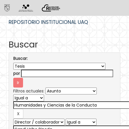
Skip
REPOSITORIO INSTITUCIONAL UAQ
navigation
Buscar
Buscar:
por
Filtros actuales: