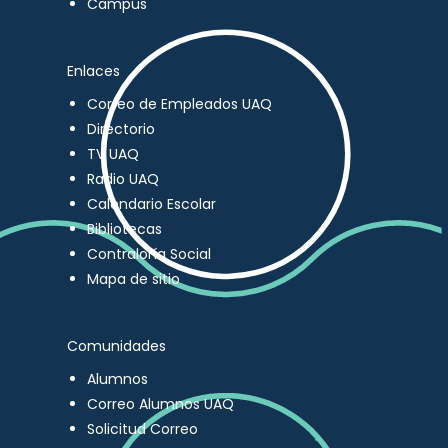
Campus
Enlaces
Correo de Empleados UAQ
Directorio
TV UAQ
Radio UAQ
Calendario Escolar
Bibliotecas
Contraloría Social
Mapa de sitio
Comunidades
Alumnos
Correo Alumnos UAQ
Solicitud Correo