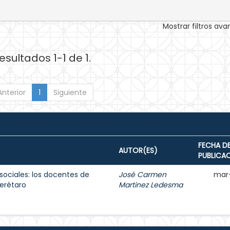
Mostrar filtros av
esultados 1-1 de 1.
Anterior
1
Siguiente
FECHA D
AUTOR(ES)
PUBLICA
sociales: los docentes de
José Carmen
mar
erétaro
Martinez Ledesma