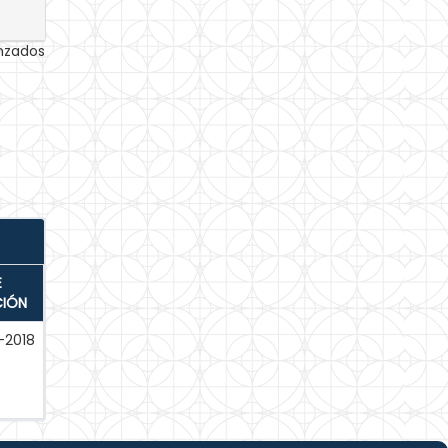
anzados
E
CIÓN
-2018