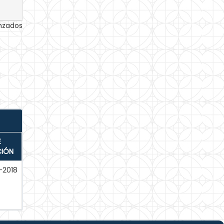
anzados
E
CIÓN
-2018