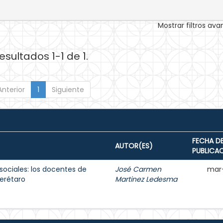
Mostrar filtros av
esultados 1-1 de 1.
Anterior
1
Siguiente
FECHA D
AUTOR(ES)
PUBLICA
sociales: los docentes de
José Carmen
mar
erétaro
Martinez Ledesma