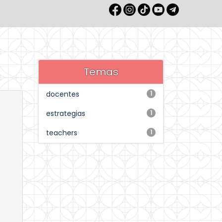
Temas
docentes
1
estrategias
1
teachers
1