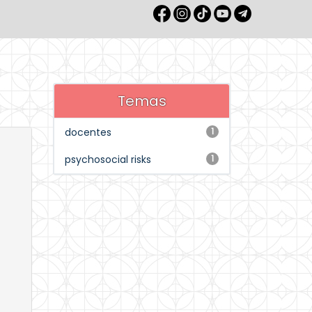
Temas
docentes
1
psychosocial risks
1