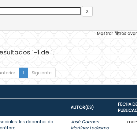
Mostrar filtros av
esultados 1-1 de 1.
Anterior
1
Siguiente
FECHA D
AUTOR(ES)
PUBLICA
sociales: los docentes de
José Carmen
mar
erétaro
Martinez Ledesma