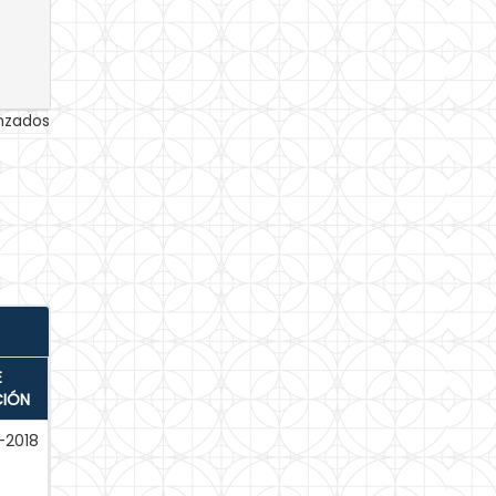
anzados
E
CIÓN
-2018