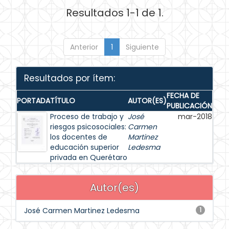
Resultados 1-1 de 1.
Anterior
1
Siguiente
Resultados por ítem:
FECHA DE
PORTADA
TÍTULO
AUTOR(ES)
PUBLICACIÓN
Proceso de trabajo y
José
mar-2018
riesgos psicosociales:
Carmen
los docentes de
Martinez
educación superior
Ledesma
privada en Querétaro
Autor(es)
José Carmen Martinez Ledesma
1