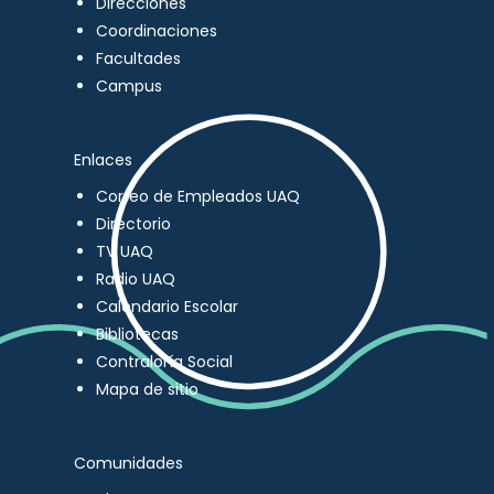
Direcciones
Coordinaciones
Facultades
Campus
Enlaces
Correo de Empleados UAQ
Directorio
TV UAQ
Radio UAQ
Calendario Escolar
Bibliotecas
Contraloría Social
Mapa de sitio
Comunidades