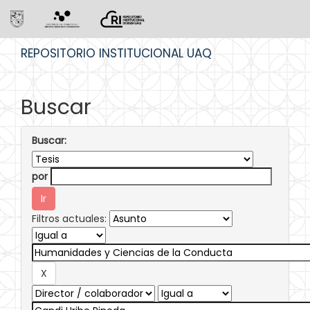
Skip
REPOSITORIO INSTITUCIONAL UAQ
navigation
Buscar
Buscar:
por
Filtros actuales: