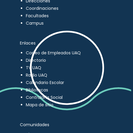
Direcciones
Coordinaciones
Facultades
Campus
Enlaces
Correo de Empleados UAQ
Directorio
TV UAQ
Radio UAQ
Calendario Escolar
Bibliotecas
Contraloría Social
Mapa de sitio
Comunidades