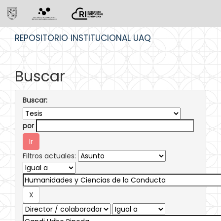
Skip
REPOSITORIO INSTITUCIONAL UAQ
navigation
Buscar
Buscar:
por
Filtros actuales: