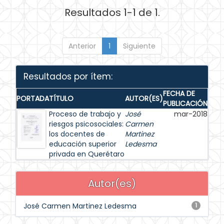
Resultados 1-1 de 1.
Anterior
1
Siguiente
Resultados por ítem:
FECHA DE
PORTADA
TÍTULO
AUTOR(ES)
PUBLICACIÓN
Proceso de trabajo y
José
mar-2018
riesgos psicosociales:
Carmen
los docentes de
Martinez
educación superior
Ledesma
privada en Querétaro
Autor(es)
José Carmen Martinez Ledesma
1