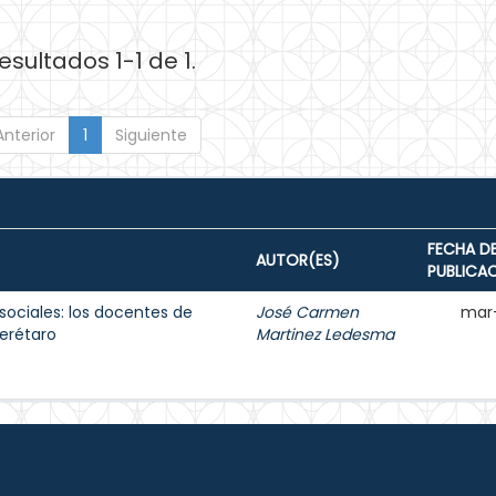
esultados 1-1 de 1.
Anterior
1
Siguiente
FECHA D
AUTOR(ES)
PUBLICA
sociales: los docentes de
José Carmen
mar
erétaro
Martinez Ledesma