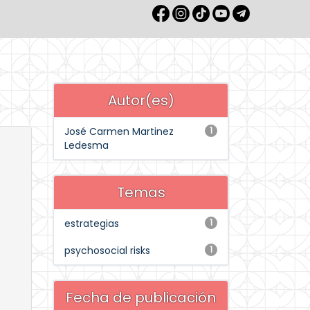
Autor(es)
José Carmen Martinez
1
Ledesma
Temas
estrategias
1
psychosocial risks
1
Fecha de publicación