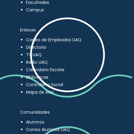
Facultades
Campus
Enlaces
Correo de Empleados UAQ
Directorio
TV UAQ
Radio UAQ
Calendario Escolar
Bibliotecas
Contraloría Social
Mapa de sitio
Comunidades
Alumnos
Correo Alumnos UAQ