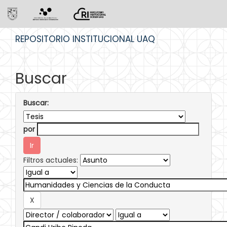
Skip
REPOSITORIO INSTITUCIONAL UAQ
navigation
Buscar
Buscar:
por
Filtros actuales: