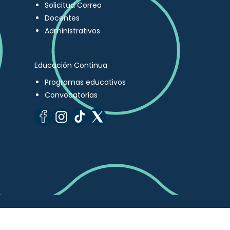
Solicitud Correo
Docentes
Administrativos
Educación Continua
Programas educativos
Convocatorias