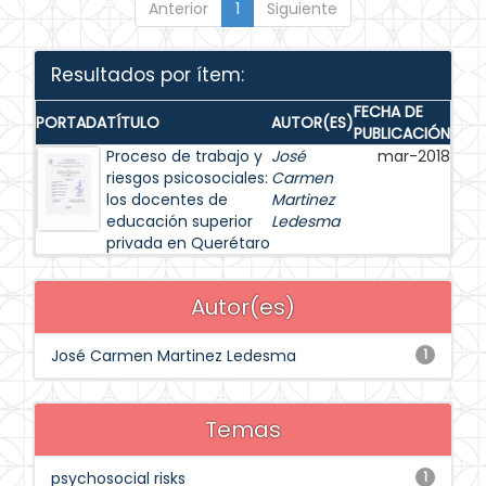
Anterior
1
Siguiente
Resultados por ítem:
FECHA DE
PORTADA
TÍTULO
AUTOR(ES)
PUBLICACIÓN
Proceso de trabajo y
José
mar-2018
riesgos psicosociales:
Carmen
los docentes de
Martinez
educación superior
Ledesma
privada en Querétaro
Autor(es)
José Carmen Martinez Ledesma
1
Temas
psychosocial risks
1