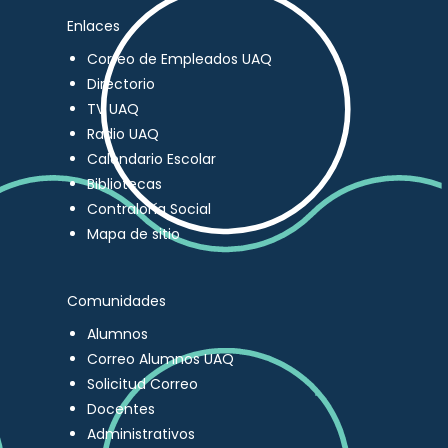
Enlaces
Correo de Empleados UAQ
Directorio
TV UAQ
Radio UAQ
Calendario Escolar
Bibliotecas
Contraloría Social
Mapa de sitio
Comunidades
Alumnos
Correo Alumnos UAQ
Solicitud Correo
Docentes
Administrativos