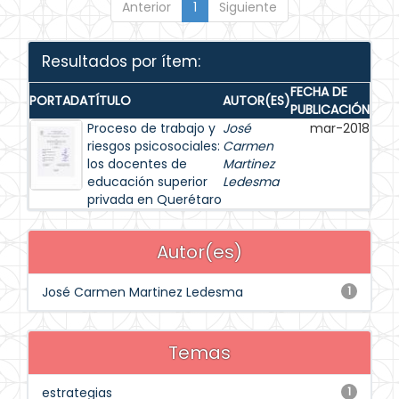
Anterior
1
Siguiente
Resultados por ítem:
FECHA DE
PORTADA
TÍTULO
AUTOR(ES)
PUBLICACIÓN
Proceso de trabajo y
José
mar-2018
riesgos psicosociales:
Carmen
los docentes de
Martinez
educación superior
Ledesma
privada en Querétaro
Autor(es)
José Carmen Martinez Ledesma
1
Temas
estrategias
1