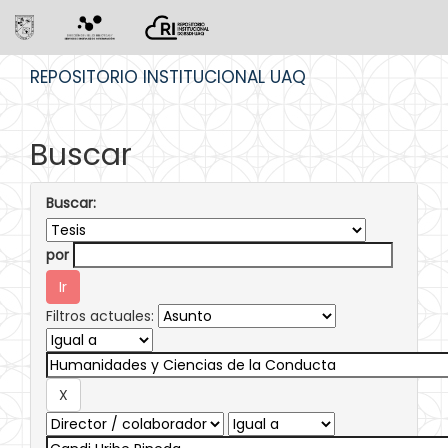
Skip
REPOSITORIO INSTITUCIONAL UAQ
navigation
Buscar
Buscar:
por
Filtros actuales: