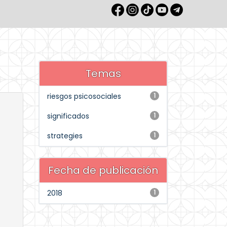
Temas
riesgos psicosociales
1
significados
1
strategies
1
Fecha de publicación
2018
1