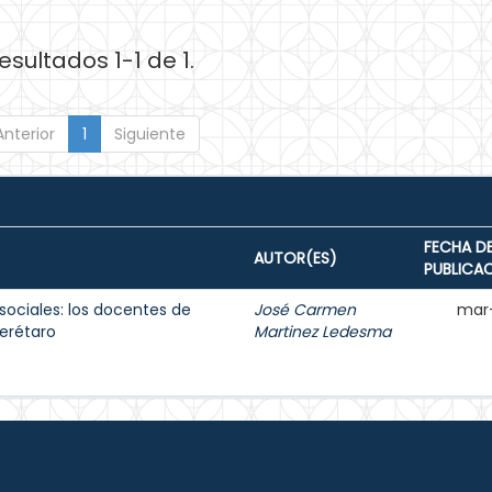
esultados 1-1 de 1.
Anterior
1
Siguiente
FECHA D
AUTOR(ES)
PUBLICA
sociales: los docentes de
José Carmen
mar
erétaro
Martinez Ledesma