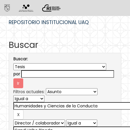
Skip
REPOSITORIO INSTITUCIONAL UAQ
navigation
Buscar
Buscar:
por
Filtros actuales: