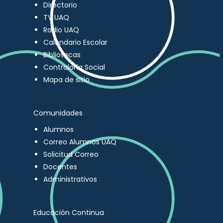
Directorio
TV UAQ
Radio UAQ
Calendario Escolar
Bibliotecas
Contraloría Social
Mapa de sitio
Comunidades
Alumnos
Correo Alumnos UAQ
Solicitud Correo
Docentes
Administrativos
Educación Continua