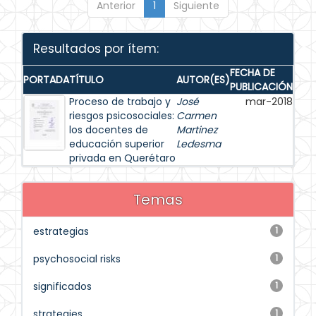
Anterior
1
Siguiente
Resultados por ítem:
FECHA DE
PORTADA
TÍTULO
AUTOR(ES)
PUBLICACIÓN
Proceso de trabajo y
José
mar-2018
riesgos psicosociales:
Carmen
los docentes de
Martinez
educación superior
Ledesma
privada en Querétaro
Temas
estrategias
1
psychosocial risks
1
significados
1
strategies
1