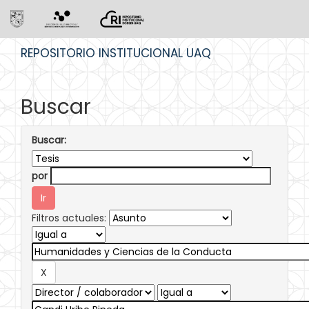
Skip
REPOSITORIO INSTITUCIONAL UAQ
navigation
Buscar
Buscar:
por
Filtros actuales: