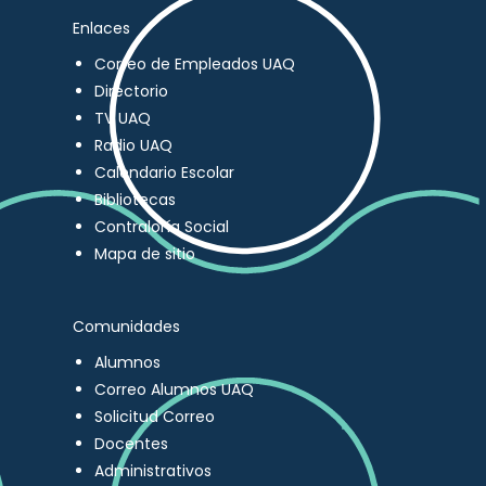
Enlaces
Correo de Empleados UAQ
Directorio
TV UAQ
Radio UAQ
Calendario Escolar
Bibliotecas
Contraloría Social
Mapa de sitio
Comunidades
Alumnos
Correo Alumnos UAQ
Solicitud Correo
Docentes
Administrativos