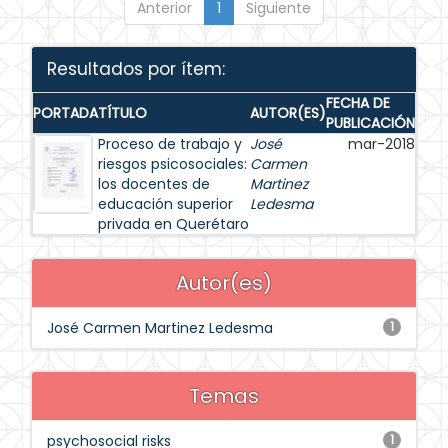
Anterior
1
Siguiente
Resultados por ítem:
FECHA DE
PORTADA
TÍTULO
AUTOR(ES)
PUBLICACIÓN
Proceso de trabajo y
José
mar-2018
riesgos psicosociales:
Carmen
los docentes de
Martinez
educación superior
Ledesma
privada en Querétaro
Autor(es)
José Carmen Martinez Ledesma
1
Temas
psychosocial risks
1