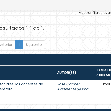
Mostrar filtros av
esultados 1-1 de 1.
Anterior
1
Siguiente
FECHA D
AUTOR(ES)
PUBLICA
sociales: los docentes de
José Carmen
mar
erétaro
Martinez Ledesma