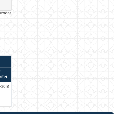
anzados
E
CIÓN
-2018