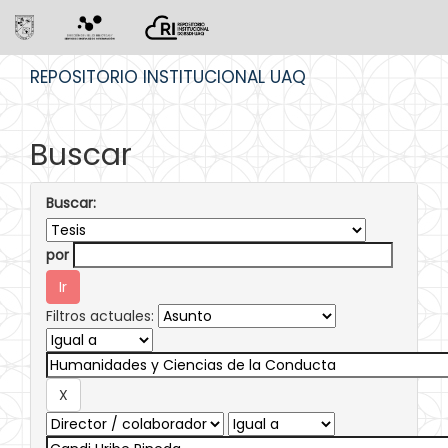
Skip
REPOSITORIO INSTITUCIONAL UAQ
navigation
Buscar
Buscar:
por
Filtros actuales: