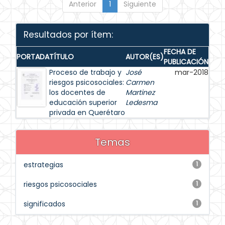
Anterior
1
Siguiente
Resultados por ítem:
FECHA DE
PORTADA
TÍTULO
AUTOR(ES)
PUBLICACIÓN
Proceso de trabajo y
José
mar-2018
riesgos psicosociales:
Carmen
los docentes de
Martinez
educación superior
Ledesma
privada en Querétaro
Temas
estrategias
1
riesgos psicosociales
1
significados
1