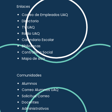
Enlaces
Correo de Empleados UAQ
Directorio
TV UAQ
Radio UAQ
Calendario Escolar
Bibliotecas
Contraloría Social
Mapa de sitio
Comunidades
Alumnos
Correo Alumnos UAQ
Solicitud Correo
Docentes
Administrativos