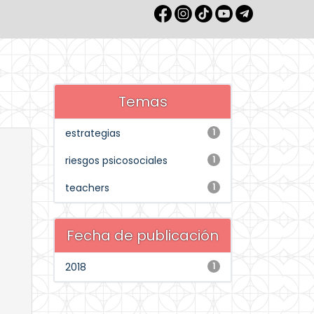
Temas
estrategias
1
riesgos psicosociales
1
teachers
1
Fecha de publicación
2018
1