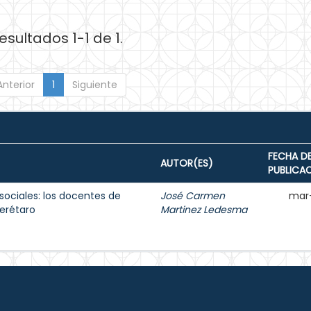
esultados 1-1 de 1.
Anterior
1
Siguiente
FECHA D
AUTOR(ES)
PUBLICA
sociales: los docentes de
José Carmen
mar
erétaro
Martinez Ledesma