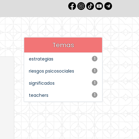
Temas
estrategias
1
riesgos psicosociales
1
significados
1
teachers
1