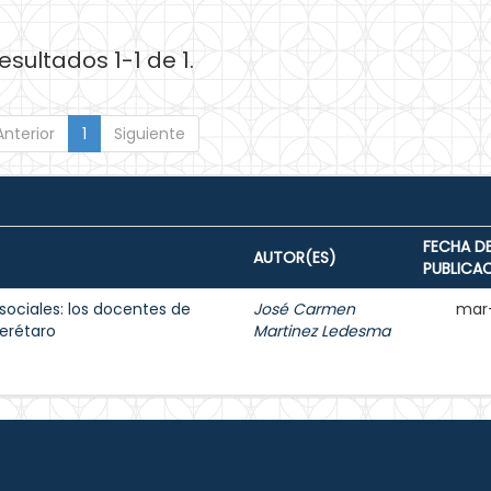
esultados 1-1 de 1.
Anterior
1
Siguiente
FECHA D
AUTOR(ES)
PUBLICA
sociales: los docentes de
José Carmen
mar
erétaro
Martinez Ledesma