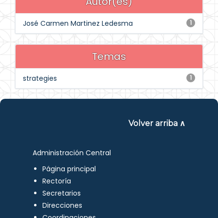
Autor(es)
José Carmen Martinez Ledesma
1
Temas
strategies
1
Volver arriba ∧
Administración Central
Página principal
Rectoría
Secretarios
Direcciones
Coordinaciones