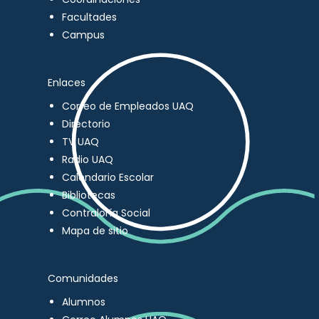
Facultades
Campus
Enlaces
Correo de Empleados UAQ
Directorio
TV UAQ
Radio UAQ
Calendario Escolar
Bibliotecas
Contraloría Social
Mapa de sitio
Comunidades
Alumnos