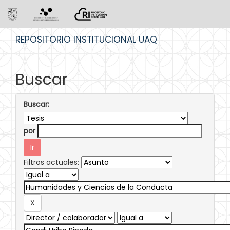
Skip
REPOSITORIO INSTITUCIONAL UAQ
navigation
Buscar
Buscar:
por
Filtros actuales: