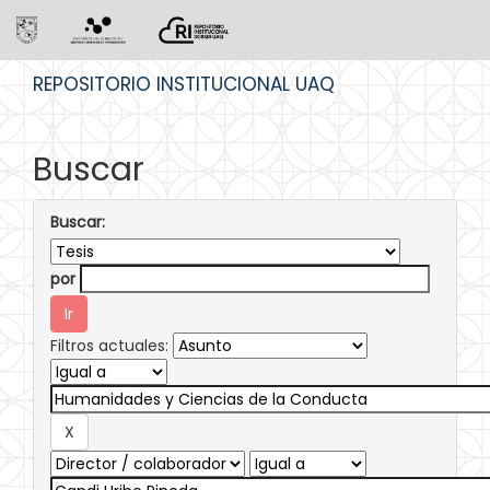
Skip
REPOSITORIO INSTITUCIONAL UAQ
navigation
Buscar
Buscar:
por
Filtros actuales: