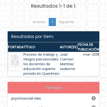
Resultados 1-1 de 1.
Anterior
1
Siguiente
Resultados por ítem:
FECHA DE
PORTADA
TÍTULO
AUTOR(ES)
PUBLICACIÓN
Proceso de trabajo y
José
mar-2018
riesgos psicosociales:
Carmen
los docentes de
Martinez
educación superior
Ledesma
privada en Querétaro
Temas
psychosocial risks
1