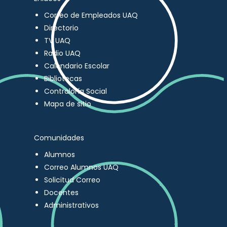
Correo de Empleados UAQ
Directorio
TV UAQ
Radio UAQ
Calendario Escolar
Bibliotecas
Contraloría Social
Mapa de sitio
Comunidades
Alumnos
Correo Alumnos UAQ
Solicitud Correo
Docentes
Administrativos