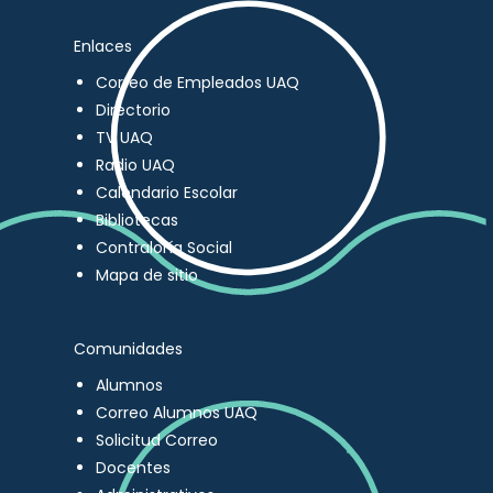
Enlaces
Correo de Empleados UAQ
Directorio
TV UAQ
Radio UAQ
Calendario Escolar
Bibliotecas
Contraloría Social
Mapa de sitio
Comunidades
Alumnos
Correo Alumnos UAQ
Solicitud Correo
Docentes