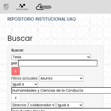
Skip
REPOSITORIO INSTITUCIONAL UAQ
navigation
Buscar
Buscar:
por
Filtros actuales: