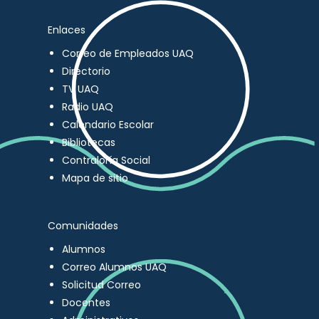
Enlaces
Correo de Empleados UAQ
Directorio
TV UAQ
Radio UAQ
Calendario Escolar
Bibliotecas
Contraloría Social
Mapa de sitio
Comunidades
Alumnos
Correo Alumnos UAQ
Solicitud Correo
Docentes