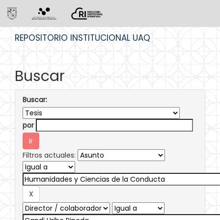
Skip
REPOSITORIO INSTITUCIONAL UAQ
navigation
Buscar
Buscar:
por
Filtros actuales: