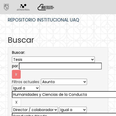
Skip
REPOSITORIO INSTITUCIONAL UAQ
navigation
Buscar
Buscar:
por
Filtros actuales: