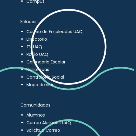
Campus
Enlaces
Correo de Empleados UAQ
Directorio
TV UAQ
Radio UAQ
Calendario Escolar
Bibliotecas
Contraloría Social
Mapa de sitio
Comunidades
Alumnos
Correo Alumnos UAQ
Solicitud Correo