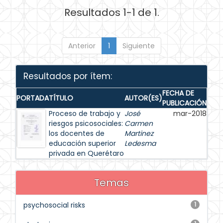
Resultados 1-1 de 1.
Anterior
1
Siguiente
Resultados por ítem:
FECHA DE
PORTADA
TÍTULO
AUTOR(ES)
PUBLICACIÓN
Proceso de trabajo y
José
mar-2018
riesgos psicosociales:
Carmen
los docentes de
Martinez
educación superior
Ledesma
privada en Querétaro
Temas
psychosocial risks
1