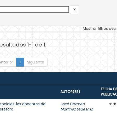
Mostrar filtros av
esultados 1-1 de 1.
Anterior
1
Siguiente
FECHA D
AUTOR(ES)
PUBLICA
sociales: los docentes de
José Carmen
mar
erétaro
Martinez Ledesma