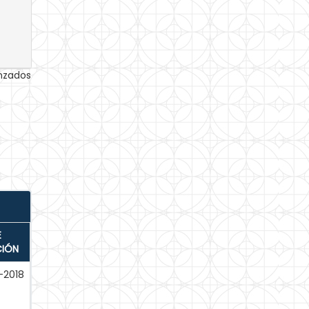
anzados
E
CIÓN
-2018