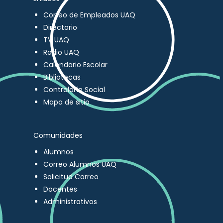
Correo de Empleados UAQ
Directorio
TV UAQ
Radio UAQ
Calendario Escolar
Bibliotecas
Contraloría Social
Mapa de sitio
Comunidades
Alumnos
Correo Alumnos UAQ
Solicitud Correo
Docentes
Administrativos