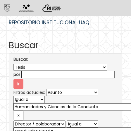
Skip
REPOSITORIO INSTITUCIONAL UAQ
navigation
Buscar
Buscar:
por
Filtros actuales: