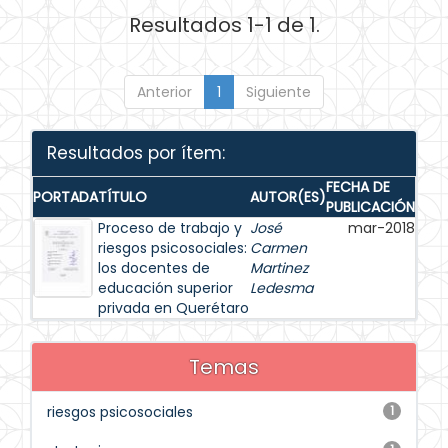
Resultados 1-1 de 1.
Anterior
1
Siguiente
Resultados por ítem:
FECHA DE
PORTADA
TÍTULO
AUTOR(ES)
PUBLICACIÓN
Proceso de trabajo y
José
mar-2018
riesgos psicosociales:
Carmen
los docentes de
Martinez
educación superior
Ledesma
privada en Querétaro
Temas
riesgos psicosociales
1