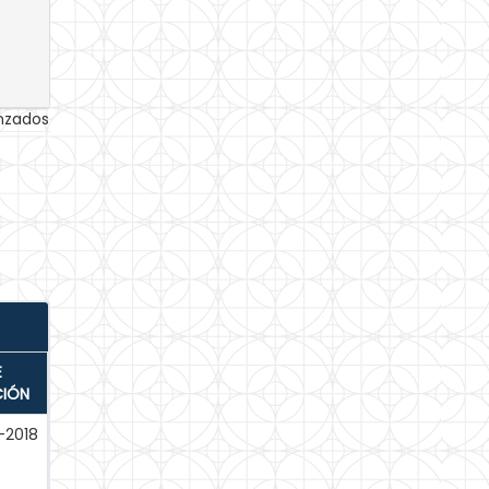
anzados
E
CIÓN
-2018