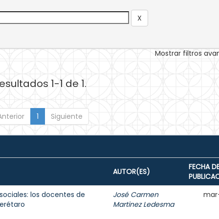
Mostrar filtros av
esultados 1-1 de 1.
Anterior
1
Siguiente
FECHA D
AUTOR(ES)
PUBLICA
sociales: los docentes de
José Carmen
mar
erétaro
Martinez Ledesma