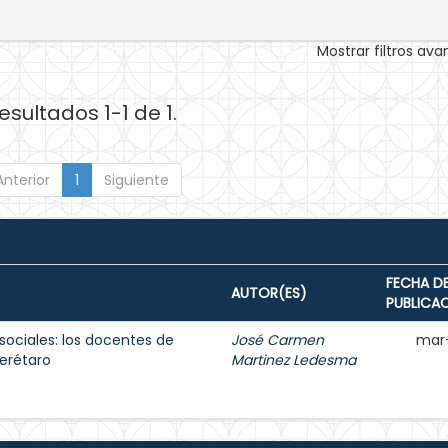
Mostrar filtros av
esultados 1-1 de 1.
Anterior
1
Siguiente
FECHA D
AUTOR(ES)
PUBLICA
sociales: los docentes de
José Carmen
mar
erétaro
Martinez Ledesma