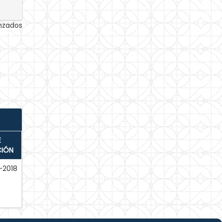
anzados
E
CIÓN
-2018