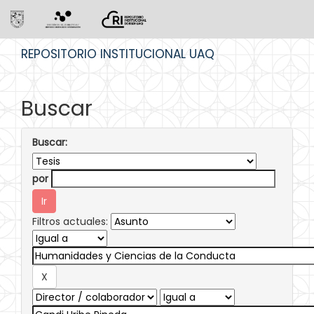
Skip
REPOSITORIO INSTITUCIONAL UAQ
navigation
Buscar
Buscar:
por
Filtros actuales: