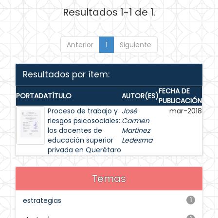
Resultados 1-1 de 1.
Anterior
1
Siguiente
Resultados por ítem:
FECHA DE
PORTADA
TÍTULO
AUTOR(ES)
PUBLICACIÓN
Proceso de trabajo y
José
mar-2018
riesgos psicosociales:
Carmen
los docentes de
Martinez
educación superior
Ledesma
privada en Querétaro
Temas
estrategias
1