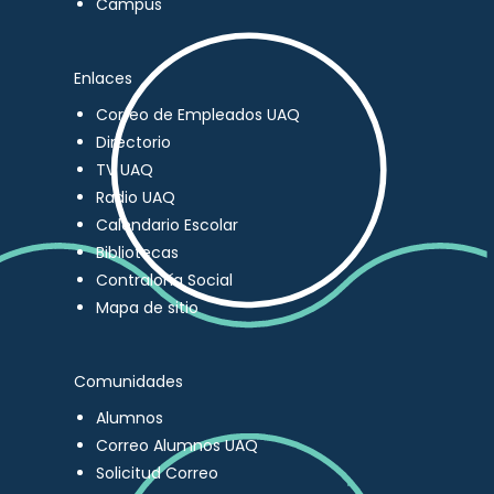
Campus
Enlaces
Correo de Empleados UAQ
Directorio
TV UAQ
Radio UAQ
Calendario Escolar
Bibliotecas
Contraloría Social
Mapa de sitio
Comunidades
Alumnos
Correo Alumnos UAQ
Solicitud Correo