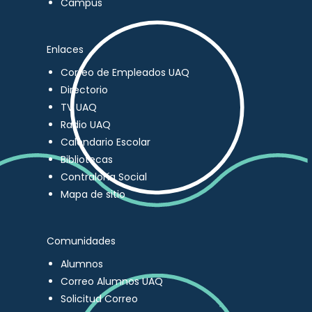
Campus
Enlaces
Correo de Empleados UAQ
Directorio
TV UAQ
Radio UAQ
Calendario Escolar
Bibliotecas
Contraloría Social
Mapa de sitio
Comunidades
Alumnos
Correo Alumnos UAQ
Solicitud Correo