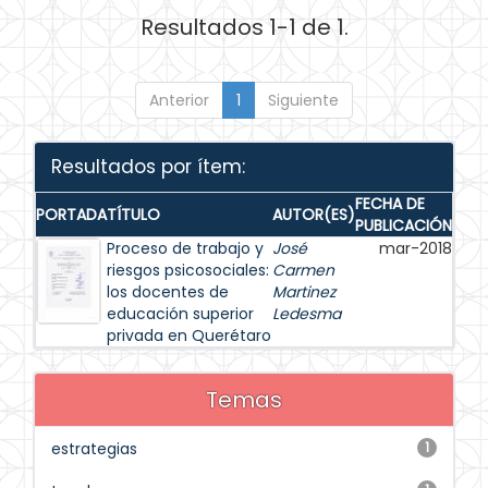
Resultados 1-1 de 1.
Anterior
1
Siguiente
Resultados por ítem:
FECHA DE
PORTADA
TÍTULO
AUTOR(ES)
PUBLICACIÓN
Proceso de trabajo y
José
mar-2018
riesgos psicosociales:
Carmen
los docentes de
Martinez
educación superior
Ledesma
privada en Querétaro
Temas
estrategias
1