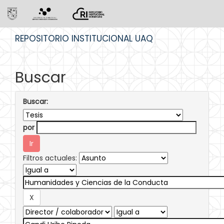
Skip
REPOSITORIO INSTITUCIONAL UAQ
navigation
Buscar
Buscar:
por
Filtros actuales: