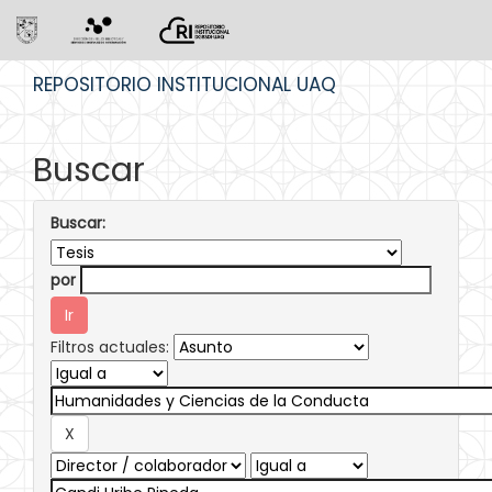
Skip
REPOSITORIO INSTITUCIONAL UAQ
navigation
Buscar
Buscar:
por
Filtros actuales: