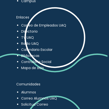
Campus
Enlaces
Correo de Empleados UAQ
Directorio
TV UAQ
Radio UAQ
Calendario Escolar
Bibliotecas
Contraloría Social
Mapa de sitio
Comunidades
Alumnos
Correo Alumnos UAQ
Solicitud Correo