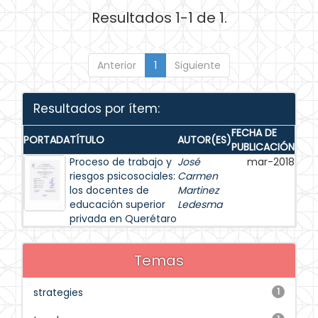
Resultados 1-1 de 1.
Anterior
1
Siguiente
Resultados por ítem:
FECHA DE
PORTADA
TÍTULO
AUTOR(ES)
PUBLICACIÓN
Proceso de trabajo y
José
mar-2018
riesgos psicosociales:
Carmen
los docentes de
Martinez
educación superior
Ledesma
privada en Querétaro
Temas
strategies
1