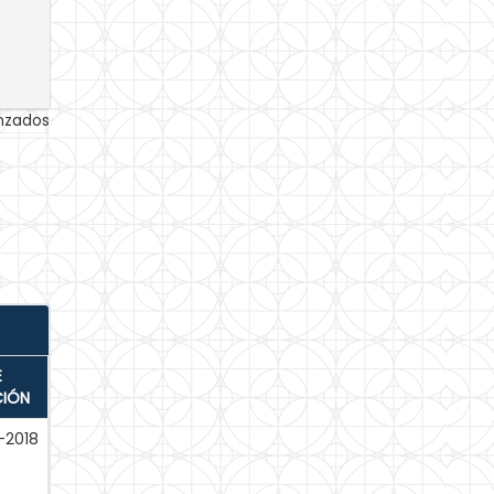
anzados
E
CIÓN
-2018