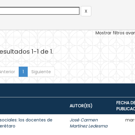
Mostrar filtros av
esultados 1-1 de 1.
Anterior
1
Siguiente
FECHA D
AUTOR(ES)
PUBLICA
sociales: los docentes de
José Carmen
mar
erétaro
Martinez Ledesma