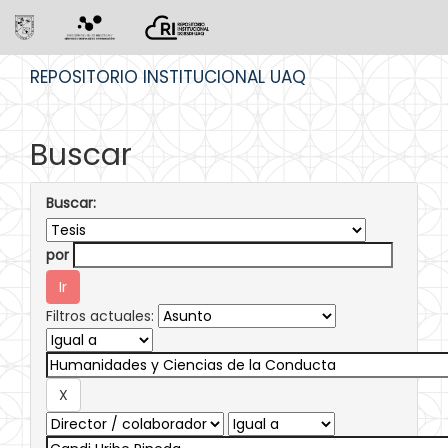
Skip
REPOSITORIO INSTITUCIONAL UAQ
navigation
Buscar
Buscar:
por
Filtros actuales: