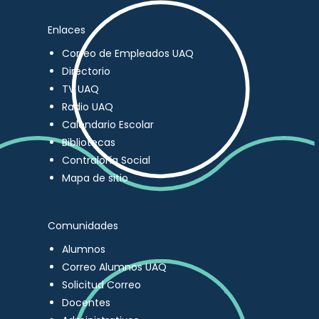
Enlaces
Correo de Empleados UAQ
Directorio
TV UAQ
Radio UAQ
Calendario Escolar
Bibliotecas
Contraloría Social
Mapa de sitio
Comunidades
Alumnos
Correo Alumnos UAQ
Solicitud Correo
Docentes