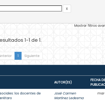
Mostrar filtros av
esultados 1-1 de 1.
Anterior
1
Siguiente
FECHA D
AUTOR(ES)
PUBLICA
sociales: los docentes de
José Carmen
mar
erétaro
Martinez Ledesma