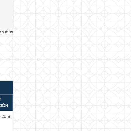
anzados
E
CIÓN
-2018