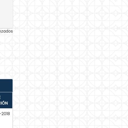
anzados
E
CIÓN
-2018