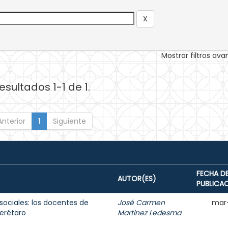
Mostrar filtros av
esultados 1-1 de 1.
Anterior
1
Siguiente
FECHA D
AUTOR(ES)
PUBLICA
sociales: los docentes de
José Carmen
mar
erétaro
Martinez Ledesma