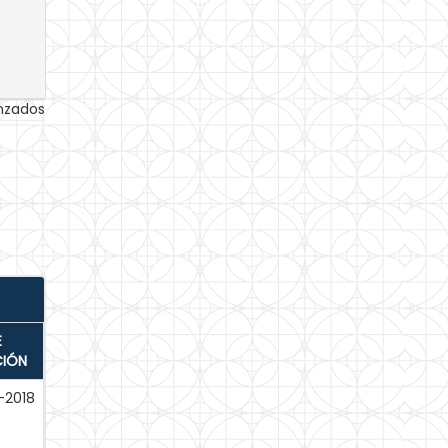
anzados
E
CIÓN
-2018