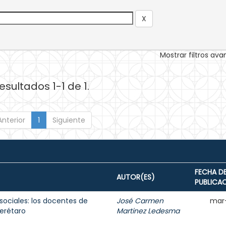
Mostrar filtros av
esultados 1-1 de 1.
Anterior
1
Siguiente
FECHA D
AUTOR(ES)
PUBLICA
sociales: los docentes de
José Carmen
mar
erétaro
Martinez Ledesma