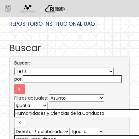
Skip
REPOSITORIO INSTITUCIONAL UAQ
navigation
Buscar
Buscar:
por
Filtros actuales: