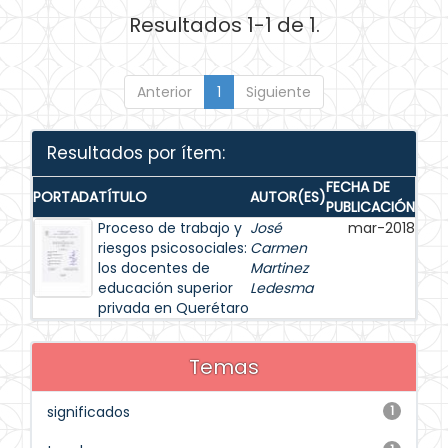
Resultados 1-1 de 1.
Anterior
1
Siguiente
Resultados por ítem:
FECHA DE
PORTADA
TÍTULO
AUTOR(ES)
PUBLICACIÓN
Proceso de trabajo y
José
mar-2018
riesgos psicosociales:
Carmen
los docentes de
Martinez
educación superior
Ledesma
privada en Querétaro
Temas
significados
1