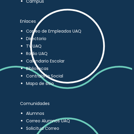
Campus
Enlaces
Correo de Empleados UAQ
Directorio
TV UAQ
Radio UAQ
Calendario Escolar
Bibliotecas
Contraloría Social
Mapa de sitio
Comunidades
Alumnos
Correo Alumnos UAQ
Solicitud Correo