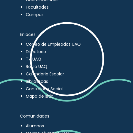
Facultades
Campus
Enlaces
Correo de Empleados UAQ
Directorio
TV UAQ
Radio UAQ
Calendario Escolar
Bibliotecas
Contraloría Social
Mapa de sitio
Comunidades
Alumnos