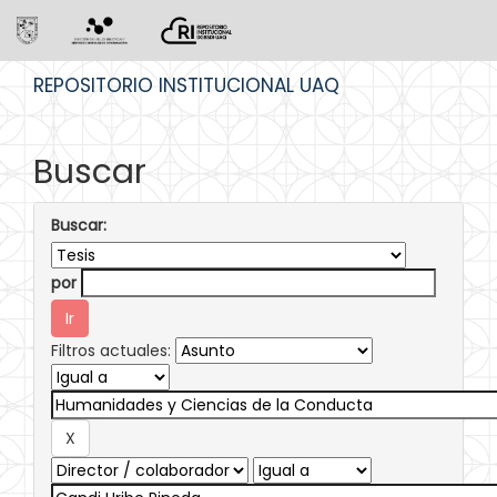
Skip
REPOSITORIO INSTITUCIONAL UAQ
navigation
Buscar
Buscar:
por
Filtros actuales: