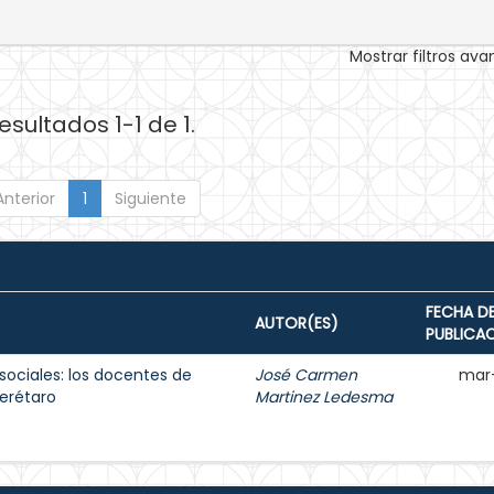
Mostrar filtros av
esultados 1-1 de 1.
Anterior
1
Siguiente
FECHA D
AUTOR(ES)
PUBLICA
sociales: los docentes de
José Carmen
mar
erétaro
Martinez Ledesma