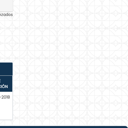
anzados
E
CIÓN
-2018