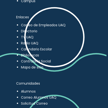
Campus
Enlaces
Correo de Empleados UAQ
Directorio
TV UAQ
Radio UAQ
Calendario Escolar
Bibliotecas
Contraloría Social
Mapa de sitio
Comunidades
Alumnos
Correo Alumnos UAQ
Solicitud Correo