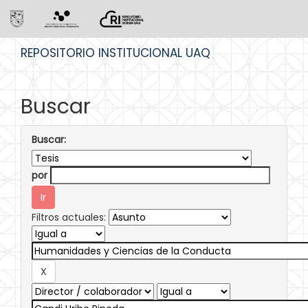
Skip
REPOSITORIO INSTITUCIONAL UAQ
navigation
Buscar
Buscar:
por
Filtros actuales: