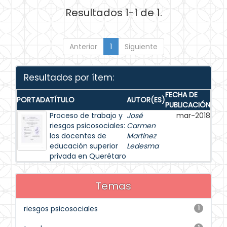
Resultados 1-1 de 1.
Anterior
1
Siguiente
Resultados por ítem:
FECHA DE
PORTADA
TÍTULO
AUTOR(ES)
PUBLICACIÓN
Proceso de trabajo y
José
mar-2018
riesgos psicosociales:
Carmen
los docentes de
Martinez
educación superior
Ledesma
privada en Querétaro
Temas
riesgos psicosociales
1