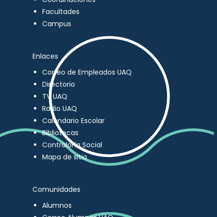
Facultades
Campus
Enlaces
Correo de Empleados UAQ
Directorio
TV UAQ
Radio UAQ
Calendario Escolar
Bibliotecas
Contraloría Social
Mapa de sitio
Comunidades
Alumnos