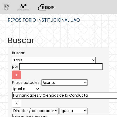
Skip
REPOSITORIO INSTITUCIONAL UAQ
navigation
Buscar
Buscar:
por
Filtros actuales: